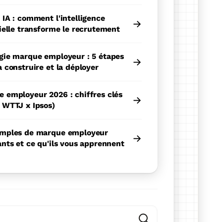
 IA : comment l'intelligence
→
cielle transforme le recrutement
gie marque employeur : 5 étapes
→
a construire et la déployer
 employeur 2026 : chiffres clés
→
 WTTJ x Ipsos)
emples de marque employeur
→
ants et ce qu'ils vous apprennent
fonctionnalité de recherche automatique.