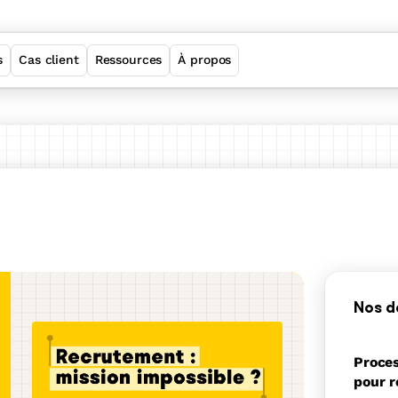
s
Cas client
Ressources
À propos
Welcome Employer Brand
Welcome ATS
Welcome Sourcing
Welcome Job Matching
Nos d
Proces
Suite
pour r