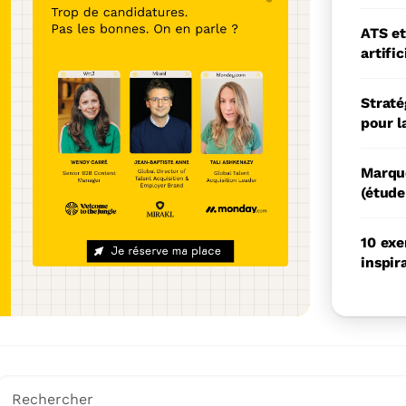
vec 4 produits pour
ATS et
les talents faits
artifi
Straté
pour l
Marque
(étude
10 ex
inspir
Il s'agit d'un champ de recherche auquel est associée une 