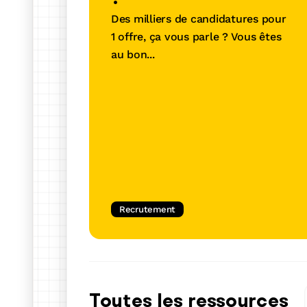
Une solution tout-en-un a
Des milliers de candidatures pour
vous démarquer et trouver 
1 offre, ça vous parle ? Vous êtes
pour vous
au bon...
En savoir plus
Recrutement
Toutes les ressources