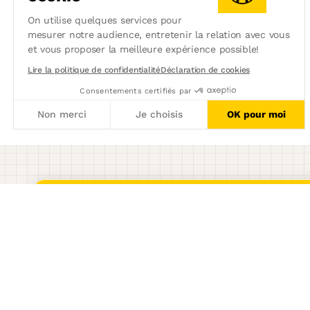
On utilise quelques services pour
mesurer notre audience, entretenir la relation avec vous
et vous proposer la meilleure expérience possible!
Lire la politique de confidentialité
Déclaration de cookies
Consentements certifiés par
Non merci
Je choisis
OK pour moi
Axeptio consent
Plateforme de Gestion du Consentement : Personnalisez vos 
Notre plateforme vous permet d'adapter et de gérer vos paramèt
Product
Welcome Hiring Suite
Marque Employeur
ATS