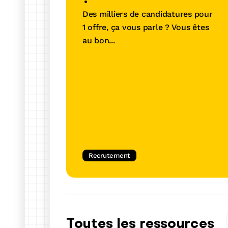
Une solution tout-en-un a
Des milliers de candidatures pour
vous démarquer et trouver 
1 offre, ça vous parle ? Vous êtes
pour vous
au bon...
En savoir plus
Recrutement
Toutes les ressources