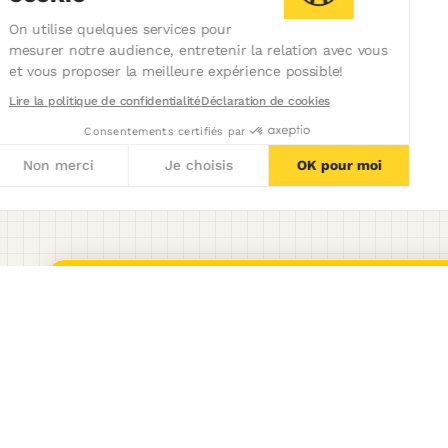
On utilise quelques services pour
mesurer notre audience, entretenir la relation avec vous
et vous proposer la meilleure expérience possible!
Lire la politique de confidentialité
Déclaration de cookies
Consentements certifiés par
Non merci
Je choisis
OK pour moi
Axeptio consent
Plateforme de Gestion du Consentement : Personnalisez vos 
Notre plateforme vous permet d'adapter et de gérer vos paramèt
Product
Welcome Hiring Suite
Marque Employeur
ATS