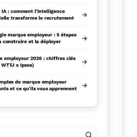
 IA : comment l'intelligence
→
cielle transforme le recrutement
gie marque employeur : 5 étapes
→
a construire et la déployer
 employeur 2026 : chiffres clés
→
 WTTJ x Ipsos)
emples de marque employeur
→
ants et ce qu'ils vous apprennent
fonctionnalité de recherche automatique.