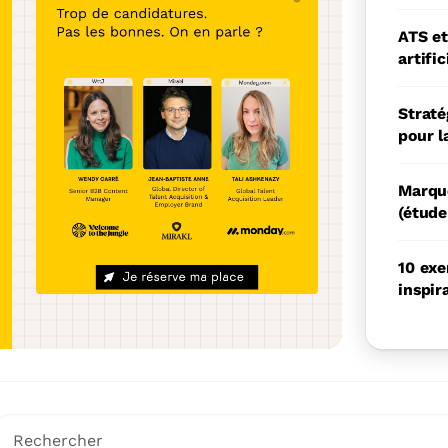
vec 4 produits pour
ATS et
les talents faits
artifi
Straté
pour l
Marque
(étude
10 ex
inspir
Il s'agit d'un champ de recherche auquel est associée une 