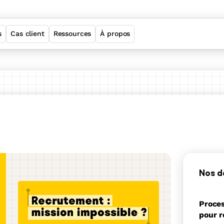
s
Cas client
Ressources
À propos
Welcome Employer Brand
Welcome ATS
Welcome Sourcing
Welcome Job Matching
Nos d
Proces
Suite
pour r