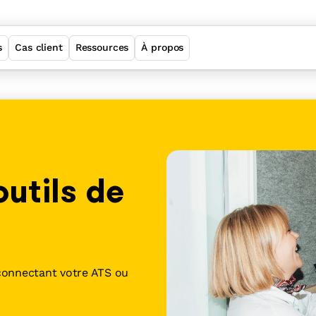
s
Cas client
Ressources
À propos
Welcome Employer Brand
Welcome ATS
utils de
Welcome Sourcing
Welcome Job Matching
connectant votre ATS ou
Suite