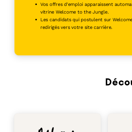
Vos offres d'emploi apparaissent automa
Une solution tout-en-un a
vous démarquer et trouver 
vitrine Welcome to the Jungle.
pour vous
Les candidats qui postulent sur Welcome
En savoir plus
redirigés vers votre site carrière.
Décou