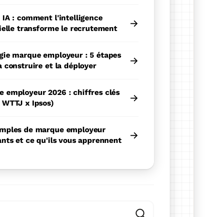
 IA : comment l'intelligence
→
cielle transforme le recrutement
gie marque employeur : 5 étapes
→
a construire et la déployer
 employeur 2026 : chiffres clés
→
 WTTJ x Ipsos)
emples de marque employeur
→
ants et ce qu'ils vous apprennent
fonctionnalité de recherche automatique.