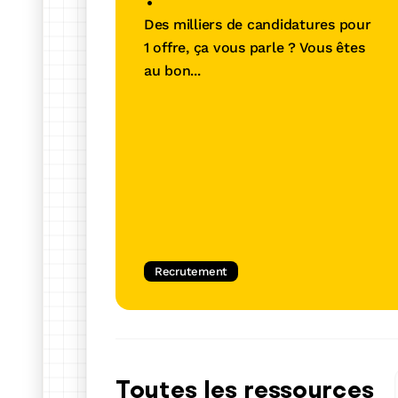
Une solution tout-en-un a
Des milliers de candidatures pour
vous démarquer et trouver 
1 offre, ça vous parle ? Vous êtes
pour vous
au bon...
En savoir plus
Recrutement
Toutes les ressources