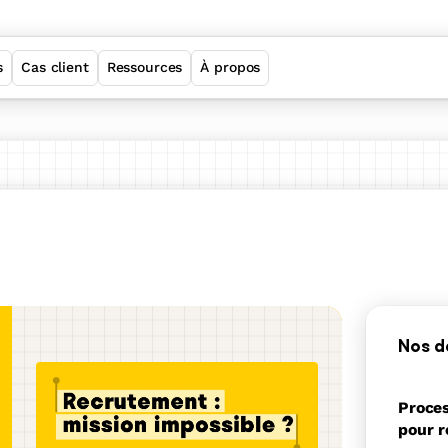
s
Cas client
Ressources
À propos
Welcome Employer Brand
Welcome ATS
Welcome Sourcing
Welcome Job Matching
Nos d
Proces
Suite
pour r