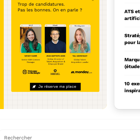
vec 4 produits pour
ATS et
les talents faits
artifi
Straté
pour l
Marque
(étude
10 ex
inspir
Il s'agit d'un champ de recherche auquel est associée une 