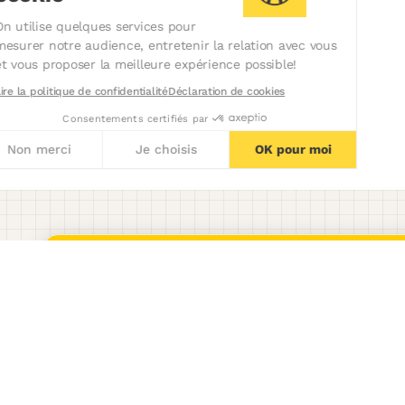
On utilise quelques services pour
mesurer notre audience, entretenir la relation avec vous
et vous proposer la meilleure expérience possible!
Lire la politique de confidentialité
Déclaration de cookies
Consentements certifiés par
Non merci
Je choisis
OK pour moi
Axeptio consent
Plateforme de Gestion du Consentement : Personnalisez vos 
Notre plateforme vous permet d'adapter et de gérer vos paramèt
Product
Welcome Hiring Suite
Marque Employeur
ATS