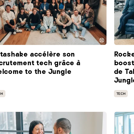
tashake accélère son
Rocke
crutement tech grâce à
boost
lcome to the Jungle
de Ta
Jungl
CH
TECH