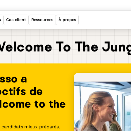
s
Cas client
Ressources
À propos
Welcome Employer Brand
 Welcome To The Jun
Welcome ATS
sso a
Welcome Sourcing
ctifs de
Welcome Job Matching
lcome to the
Suite
t candidats mieux préparés.