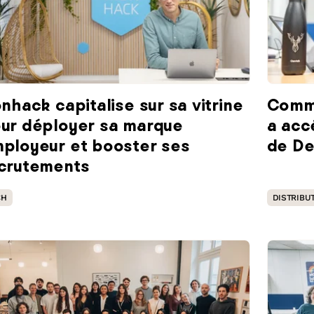
onhack capitalise sur sa vitrine
Comme
ur déployer sa marque
a acc
ployeur et booster ses
de De
crutements
est associée une fonctionnalité de recherche automatique.
CH
DISTRIBU