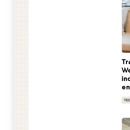
Tr
We
in
en
TE