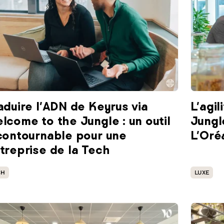
aduire l’ADN de Keyrus via
L’agi
lcome to the Jungle : un outil
Jungle
contournable pour une
L’Oré
treprise de la Tech
CH
LUXE