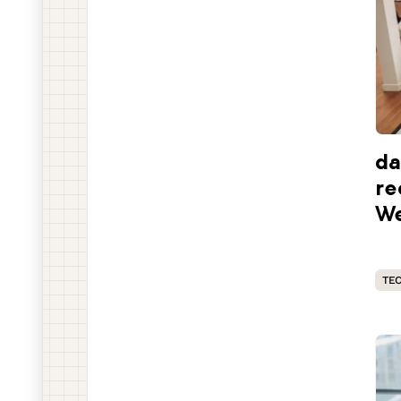
da
re
We
TE