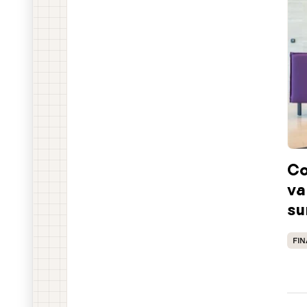
Co
va
su
FI