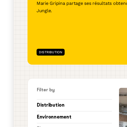
Marie Gripina partage ses résultats obte
Une solution tout-en-un a
Jungle.
vous démarquer et trouver 
pour vous
En savoir plus
DISTRIBUTION
Filter by
Distribution
Environnement