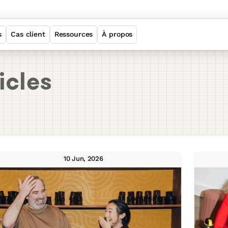
s
Cas client
Ressources
À propos
Welcome Employer Brand
icles
Welcome ATS
Welcome Sourcing
10 Jun, 2026
Welcome Job Matching
Suite