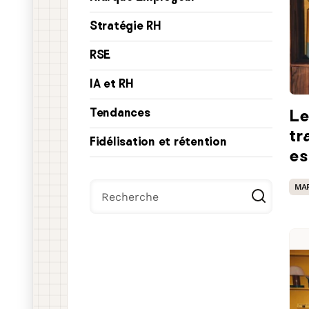
Une solution tout-en-un a
Stratégie RH
vous démarquer et trouver 
pour vous
RSE
En savoir plus
IA et RH
Tendances
Le
tr
Fidélisation et rétention
es
Il s'agit d'un champ de recherche auquel 
MA