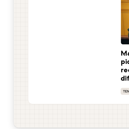
Ma
pi
re
di
TE