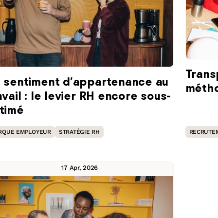
vec 4 produits pour
les talents faits
Trans
 sentiment d'appartenance au
métho
avail : le levier RH encore sous-
timé
est associée une fonctionnalité de recherche automatique.
RQUE EMPLOYEUR
STRATÉGIE RH
RECRUTE
17 Apr, 2026